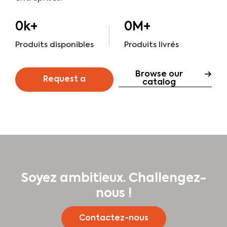
0
k+
0
M+
Produits disponibles
Produits livrés
Browse our
Request a
catalog
quote
Soyez ambitieux. Challengez-
nous !
Contactez-nous