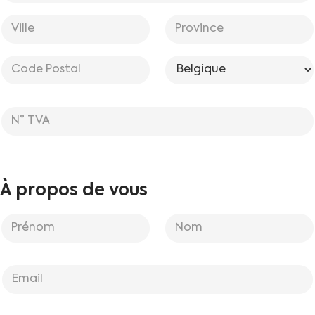
r
é
Adresse
e
*
ligne 1
s
s
Ville
État /
e
Province /
*
Région
Code postal
Pays
N
°
T
V
A
À propos de vous
I
n
f
First
Last
o
E
r
-
m
m
a
a
t