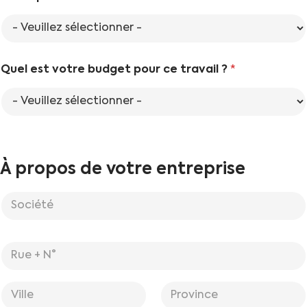
Quel est votre budget pour ce travail ?
*
À propos de votre entreprise
S
o
c
i
A
é
d
t
r
é
Adresse
e
*
ligne 1
s