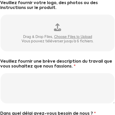
Veuillez fournir votre logo, des photos ou des
e
instructions sur le produit.
u
r
s
*
Drag & Drop Files,
Choose Files to Upload
Vous pouvez téléverser jusqu’à 6 fichiers.
Veuillez fournir une brève description du travail que
vous souhaitez que nous fassions.
*
Dans quel délai avez-vous besoin de nous ?
*