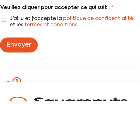
é
s
Veuillez cliquer pour accepter ce qui suit :
*
p
p
h
e
J'ai lu et j'accepte la
politique de confidentialité
o
r
et les
termes et conditions
.
n
s
e
o
*
n
Envoyer
n
e
l
l
e
s
*
Besoin d'un conseil ?
Contacter notre équipe.
info@squarenuts.be
Appellez-nous :
+32 2 897 34 20
+32 2 897 34 20